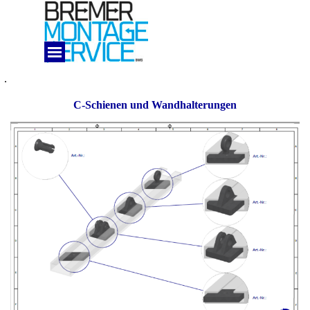
Direkt zum Seiteninhalt
Menü überspringen
MENUE
.
C-Schienen und Wandhalterungen